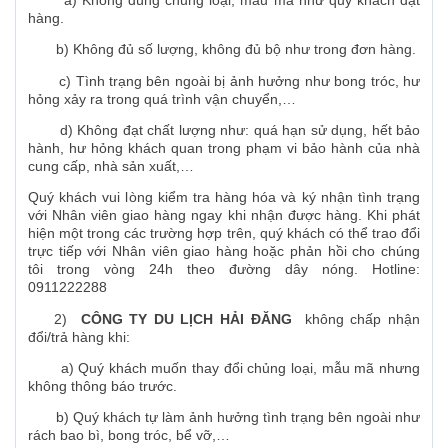
hàng.
b) Không đủ số lượng, không đủ bộ như trong đơn hàng.
c) Tình trạng bên ngoài bị ảnh hưởng như bong tróc, hư
hỏng xảy ra trong quá trình vận chuyển,…
d) Không đạt chất lượng như: quá hạn sử dụng, hết bảo
hành, hư hỏng khách quan trong phạm vi bảo hành của nhà
cung cấp, nhà sản xuất,…
Quý khách vui lòng kiểm tra hàng hóa và ký nhận tình trạng
với Nhân viên giao hàng ngay khi nhận được hàng. Khi phát
hiện một trong các trường hợp trên, quý khách có thể trao đổi
trực tiếp với Nhân viên giao hàng hoặc phản hồi cho chúng
tôi trong vòng 24h theo đường dây nóng. Hotline:
0911222288
2)
CÔNG TY DU LỊCH HẢI ĐĂNG
không chấp nhận
đổi/trả hàng khi:
a) Quý khách muốn thay đổi chủng loại, mẫu mã nhưng
không thông báo trước.
b) Quý khách tự làm ảnh hưởng tình trạng bên ngoài như
rách bao bì, bong tróc, bể vỡ,…