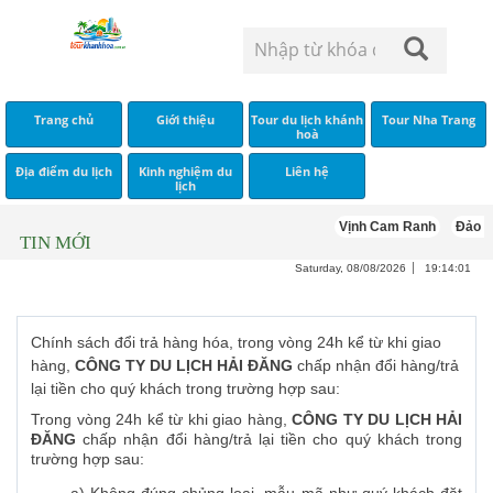
Trang chủ
Giới thiệu
Tour du lịch khánh
Tour Nha Trang
hoà
Địa điểm du lịch
Kinh nghiệm du
Liên hệ
lịch
Vịnh Cam Ranh
Đảo B
TIN MỚI
Saturday, 08/08/2026
19:14:02
Chính sách đổi trả hàng hóa, trong vòng 24h kể từ khi giao
hàng,
CÔNG TY DU LỊCH HẢI ĐĂNG
chấp nhận đổi hàng/trả
lại tiền cho quý khách trong trường hợp sau:
Trong vòng 24h kể từ khi giao hàng,
CÔNG TY DU LỊCH HẢI
ĐĂNG
chấp nhận đổi hàng/trả lại tiền cho quý khách trong
trường hợp sau:
a) Không đúng chủng loại, mẫu mã như quý khách đặt