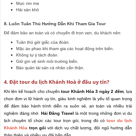
Mực rim me
Hải sản khô
8. Luôn Tuân Thủ Hướng Dẫn Khi Tham Gia Tour
Để đảm bảo an toàn và có chuyến đi trọn vẹn, du khách nên:
Tuân thủ giờ giấc của đoàn.
Mặc áo phao khi tham gia các hoạt động trên biển.
Không tự ý tách đoàn.
Giữ gìn vệ sinh môi trường biển.
Bảo quản tài sản cá nhân cẩn thận.
4. Đặt tour du lịch Khánh Hoà ở đâu uy tín?
Khi lên kế hoạch cho chuyến
tour Khánh Hòa 3 ngày 2 đêm
, lựa
chọn đơn vị lữ hành uy tín, giàu kinh nghiệm là yếu tố quan trọng
để đảm bảo hành trình diễn ra suôn sẻ, an toàn và nhiều trải
nghiệm đáng nhớ.
Hải Đăng Travel
là một trong những đơn vị du
lịch chuyên tổ chức các tour trọn gói, trong đó có
tour du lịch
Khánh Hòa
trọn gói
với dịch vụ chất lượng, đội ngũ hướng dẫn
thân thiện và nhiều ưu đãi hấp dẫn.