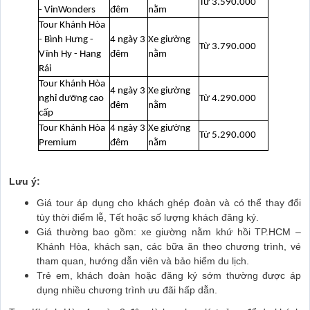
Từ 3.590.000
- VinWonders
đêm
nằm
Tour Khánh Hòa
- Bình Hưng -
4 ngày 3
Xe giường
Từ 3.790.000
Vĩnh Hy - Hang
đêm
nằm
Rái
Tour Khánh Hòa
4 ngày 3
Xe giường
nghỉ dưỡng cao
Từ 4.290.000
đêm
nằm
cấp
Tour Khánh Hòa
4 ngày 3
Xe giường
Từ 5.290.000
Premium
đêm
nằm
Lưu ý:
Giá tour áp dụng cho khách ghép đoàn và có thể thay đổi
tùy thời điểm lễ, Tết hoặc số lượng khách đăng ký.
Giá thường bao gồm: xe giường nằm khứ hồi TP.HCM –
Khánh Hòa, khách sạn, các bữa ăn theo chương trình, vé
tham quan, hướng dẫn viên và bảo hiểm du lịch.
Trẻ em, khách đoàn hoặc đăng ký sớm thường được áp
dụng nhiều chương trình ưu đãi hấp dẫn.