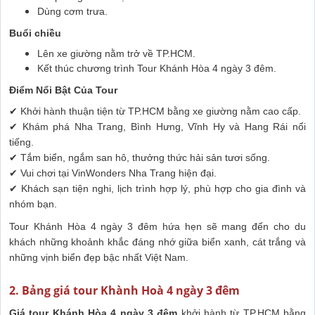
Dùng cơm trưa.
Buổi chiều
Lên xe giường nằm trở về TP.HCM.
Kết thúc chương trình Tour Khánh Hòa 4 ngày 3 đêm.
Điểm Nổi Bật Của Tour
✔ Khởi hành thuận tiện từ TP.HCM bằng xe giường nằm cao cấp.
✔ Khám phá Nha Trang, Bình Hưng, Vĩnh Hy và Hang Rái nổi
tiếng.
✔ Tắm biển, ngắm san hô, thưởng thức hải sản tươi sống.
✔ Vui chơi tại VinWonders Nha Trang hiện đại.
✔ Khách sạn tiện nghi, lịch trình hợp lý, phù hợp cho gia đình và
nhóm bạn.
Tour Khánh Hòa 4 ngày 3 đêm hứa hẹn sẽ mang đến cho du
khách những khoảnh khắc đáng nhớ giữa biển xanh, cát trắng và
những vịnh biển đẹp bậc nhất Việt Nam.
2. Bảng giá tour Khành Hoà 4 ngày 3 đêm
Giá tour Khánh Hòa 4 ngày 3 đêm
khởi hành từ TP.HCM bằng