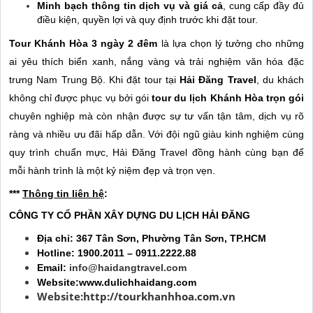
Minh bạch thông tin dịch vụ và giá cả
, cung cấp đầy đủ
điều kiện, quyền lợi và quy định trước khi đặt tour.
Tour Khánh Hòa 3 ngày 2 đêm
là lựa chọn lý tưởng cho những
ai yêu thích biển xanh, nắng vàng và trải nghiệm văn hóa đặc
trưng Nam Trung Bộ. Khi đặt tour tại
Hải Đăng Travel
, du khách
không chỉ được phục vụ bởi gói
tour du lịch Khánh Hòa trọn gói
chuyên nghiệp mà còn nhận được sự tư vấn tận tâm, dịch vụ rõ
ràng và nhiều ưu đãi hấp dẫn. Với đội ngũ giàu kinh nghiệm cùng
quy trình chuẩn mực, Hải Đăng Travel đồng hành cùng bạn để
mỗi hành trình là một kỷ niệm đẹp và trọn vẹn.
***
Thông tin liên hệ
:
CÔNG TY CỔ PHẦN XÂY DỰNG DU LỊCH HẢI ĐĂNG
Địa chỉ: 367 Tân Sơn, Phường Tân Sơn, TP.HCM
Hotline: 1900.2011 – 0911.2222.88
Email:
info@haidangtravel.com
Website:www.dulichhaidang.com
Website:
http://tourkhanhhoa.com.vn