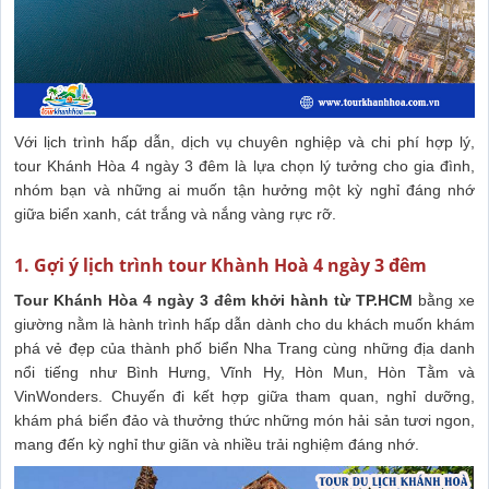
Với lịch trình hấp dẫn, dịch vụ chuyên nghiệp và chi phí hợp lý,
tour Khánh Hòa 4 ngày 3 đêm là lựa chọn lý tưởng cho gia đình,
nhóm bạn và những ai muốn tận hưởng một kỳ nghỉ đáng nhớ
giữa biển xanh, cát trắng và nắng vàng rực rỡ.
1. Gợi ý lịch trình tour Khành Hoà 4 ngày 3 đêm
Tour Khánh Hòa 4 ngày 3 đêm khởi hành từ TP.HCM
bằng xe
giường nằm là hành trình hấp dẫn dành cho du khách muốn khám
phá vẻ đẹp của thành phố biển Nha Trang cùng những địa danh
nổi tiếng như Bình Hưng, Vĩnh Hy, Hòn Mun, Hòn Tằm và
VinWonders. Chuyến đi kết hợp giữa tham quan, nghỉ dưỡng,
khám phá biển đảo và thưởng thức những món hải sản tươi ngon,
mang đến kỳ nghỉ thư giãn và nhiều trải nghiệm đáng nhớ.