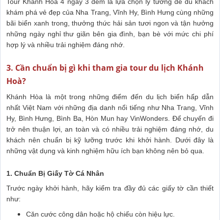
Tour Khánh Hòa 4 ngày 3 đêm là lựa chọn lý tưởng để du khách
khám phá vẻ đẹp của Nha Trang, Vĩnh Hy, Bình Hưng cùng những
bãi biển xanh trong, thưởng thức hải sản tươi ngon và tận hưởng
những ngày nghỉ thư giãn bên gia đình, bạn bè với mức chi phí
hợp lý và nhiều trải nghiệm đáng nhớ.
3. Cần chuẩn bị gì khi tham gia tour du lịch Khánh
Hoà?
Khánh Hòa là một trong những điểm đến du lịch biển hấp dẫn
nhất Việt Nam với những địa danh nổi tiếng như Nha Trang, Vĩnh
Hy, Bình Hưng, Bình Ba, Hòn Mun hay VinWonders. Để chuyến đi
trở nên thuận lợi, an toàn và có nhiều trải nghiệm đáng nhớ, du
khách nên chuẩn bị kỹ lưỡng trước khi khởi hành. Dưới đây là
những vật dụng và kinh nghiệm hữu ích bạn không nên bỏ qua.
1. Chuẩn Bị Giấy Tờ Cá Nhân
Trước ngày khởi hành, hãy kiểm tra đầy đủ các giấy tờ cần thiết
như:
Căn cước công dân hoặc hộ chiếu còn hiệu lực.