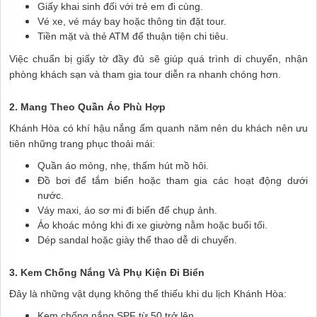
Giấy khai sinh đối với trẻ em đi cùng.
Vé xe, vé máy bay hoặc thông tin đặt tour.
Tiền mặt và thẻ ATM để thuận tiện chi tiêu.
Việc chuẩn bị giấy tờ đầy đủ sẽ giúp quá trình di chuyển, nhận
phòng khách sạn và tham gia tour diễn ra nhanh chóng hơn.
2. Mang Theo Quần Áo Phù Hợp
Khánh Hòa có khí hậu nắng ấm quanh năm nên du khách nên ưu
tiên những trang phục thoải mái:
Quần áo mỏng, nhẹ, thấm hút mồ hôi.
Đồ bơi để tắm biển hoặc tham gia các hoạt động dưới
nước.
Váy maxi, áo sơ mi đi biển để chụp ảnh.
Áo khoác mỏng khi đi xe giường nằm hoặc buổi tối.
Dép sandal hoặc giày thể thao dễ di chuyển.
3. Kem Chống Nắng Và Phụ Kiện Đi Biển
Đây là những vật dụng không thể thiếu khi du lịch Khánh Hòa:
Kem chống nắng SPF từ 50 trở lên.