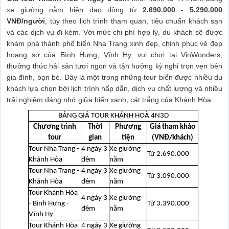
xe giường nằm hiện dao động từ
2.690.000 - 5.290.000
VNĐ/người
, tùy theo lịch trình tham quan, tiêu chuẩn khách sạn
và các dịch vụ đi kèm. Với mức chi phí hợp lý, du khách sẽ được
khám phá thành phố biển Nha Trang xinh đẹp, chinh phục vẻ đẹp
hoang sơ của Bình Hưng, Vĩnh Hy, vui chơi tại VinWonders,
thưởng thức hải sản tươi ngon và tận hưởng kỳ nghỉ trọn vẹn bên
gia đình, bạn bè. Đây là một trong những tour biển được nhiều du
khách lựa chọn bởi lịch trình hấp dẫn, dịch vụ chất lượng và nhiều
trải nghiệm đáng nhớ giữa biển xanh, cát trắng của Khánh Hòa.
BẢNG GIÁ TOUR KHÁNH HOÀ 4N3D
Chương trình
Thời
Phương
Giá tham khảo
tour
gian
tiện
(VNĐ/khách)
Tour Nha Trang -
4 ngày 3
Xe giường
Từ 2.690.000
Khánh Hòa
đêm
nằm
Tour Nha Trang -
4 ngày 3
Xe giường
Từ 3.090.000
Khánh Hòa
đêm
nằm
Tour Khánh Hòa
4 ngày 3
Xe giường
- Bình Hưng -
Từ 3.390.000
đêm
nằm
Vĩnh Hy
Tour Khánh Hòa
4 ngày 3
Xe giường