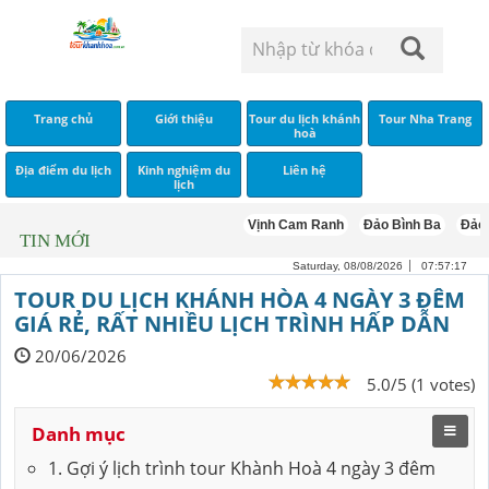
Trang chủ
Giới thiệu
Tour du lịch khánh
Tour Nha Trang
hoà
Địa điểm du lịch
Kinh nghiệm du
Liên hệ
lịch
Vịnh Cam Ranh
Đảo Bình Ba
Đảo Bìn
TIN MỚI
Saturday, 08/08/2026
07:57:18
TOUR DU LỊCH KHÁNH HÒA 4 NGÀY 3 ĐÊM
GIÁ RẺ, RẤT NHIỀU LỊCH TRÌNH HẤP DẪN
20/06/2026
5.0/5 (1 votes)
Danh mục
1. Gợi ý lịch trình tour Khành Hoà 4 ngày 3 đêm