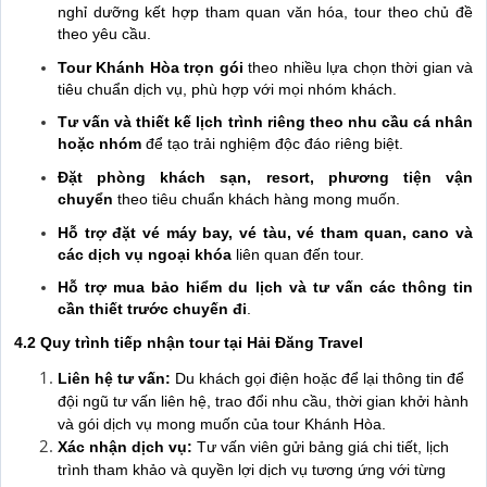
nghỉ dưỡng kết hợp tham quan văn hóa, tour theo chủ đề
theo yêu cầu.
Tour Khánh Hòa trọn gói
theo nhiều lựa chọn thời gian và
tiêu chuẩn dịch vụ, phù hợp với mọi nhóm khách.
Tư vấn và thiết kế lịch trình riêng theo nhu cầu cá nhân
hoặc nhóm
để tạo trải nghiệm độc đáo riêng biệt.
Đặt phòng khách sạn, resort, phương tiện vận
chuyển
theo tiêu chuẩn khách hàng mong muốn.
Hỗ trợ đặt vé máy bay, vé tàu, vé tham quan, cano và
các dịch vụ ngoại khóa
liên quan đến tour.
Hỗ trợ mua bảo hiểm du lịch và tư vấn các thông tin
cần thiết trước chuyến đi
.
4.2 Quy trình tiếp nhận tour tại Hải Đăng Travel
Liên hệ tư vấn:
Du khách gọi điện hoặc để lại thông tin để
đội ngũ tư vấn liên hệ, trao đổi nhu cầu, thời gian khởi hành
và gói dịch vụ mong muốn của tour Khánh Hòa.
Xác nhận dịch vụ:
Tư vấn viên gửi bảng giá chi tiết, lịch
trình tham khảo và quyền lợi dịch vụ tương ứng với từng