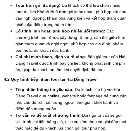
Tour trọn gói đa dạng:
Du khách có thể lựa chọn nhiều
tour du lịch Khánh Hoà trọn gói khác nhau, phù hợp với nhu
cầu nghỉ dưỡng, khám phá vùng biển và kết hợp tham quan
nhiều địa điểm trong hành trình.
Lộ trình linh hoạt, phù hợp nhiều đối tượng:
Các
chương trình tour được xây dựng rõ ràng, cân đối giữa thời
gian tham quan và nghỉ ngơi, phù hợp cho gia đình, nhóm
bạn hoặc du khách độc hành.
Chi phí minh bạch, dịch vụ rõ ràng:
Báo giá tour của Hải
Đăng Travel được trình bày chi tiết, không phát sinh chi phí
ẩn, giúp du khách an tâm khi quyết định đặt tour.
4.2 Quy trình tiếp nhận tour tại Hải Đăng Travel
Tiếp nhận thông tin yêu cầu:
Du khách liên hệ với Hải
Đăng Travel qua hotline, website hoặc fanpage để cung cấp
nhu cầu du lịch, số lượng người, thời gian khởi hành và
điểm đến mong muốn.
Tư vấn và đề xuất chương trình:
Đội ngũ tư vấn sẽ gửi
lịch trình chi tiết, bảng giá, dịch vụ kèm theo và giải đáp mọi
thắc mắc để du khách lựa chọn gói tour phù hợp.