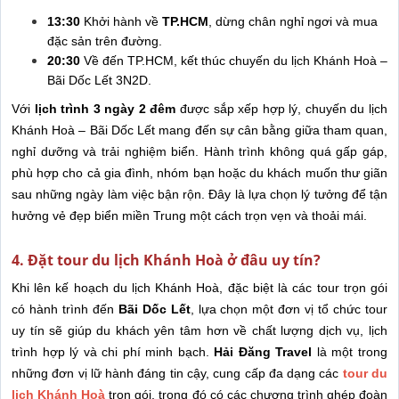
13:30
Khởi hành về
TP.HCM
, dừng chân nghỉ ngơi và mua
đặc sản trên đường.
20:30
Về đến TP.HCM, kết thúc chuyến du lịch Khánh Hoà –
Bãi Dốc Lết 3N2D.
Với
lịch trình 3 ngày 2 đêm
được sắp xếp hợp lý, chuyến du lịch
Khánh Hoà – Bãi Dốc Lết mang đến sự cân bằng giữa tham quan,
nghỉ dưỡng và trải nghiệm biển. Hành trình không quá gấp gáp,
phù hợp cho cả gia đình, nhóm bạn hoặc du khách muốn thư giãn
sau những ngày làm việc bận rộn. Đây là lựa chọn lý tưởng để tận
hưởng vẻ đẹp biển miền Trung một cách trọn vẹn và thoải mái.
4. Đặt tour du lịch Khánh Hoà ở đâu uy tín?
Khi lên kế hoạch du lịch Khánh Hoà, đặc biệt là các tour trọn gói
có hành trình đến
Bãi Dốc Lết
, lựa chọn một đơn vị tổ chức tour
uy tín sẽ giúp du khách yên tâm hơn về chất lượng dịch vụ, lịch
trình hợp lý và chi phí minh bạch.
Hải Đăng Travel
là một trong
những đơn vị lữ hành đáng tin cậy, cung cấp đa dạng các
tour du
lịch Khánh Hoà
trọn gói, trong đó có các chương trình ghép đoàn