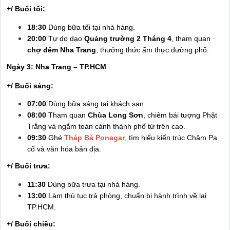
+/ Buổi tối:
18:30
Dùng bữa tối tại nhà hàng.
20:00
Tự do dạo
Quảng trường 2 Tháng 4
, tham quan
chợ đêm Nha Trang
, thưởng thức ẩm thực đường phố.
Ngày 3: Nha Trang – TP.HCM
+/ Buổi sáng:
07:00
Dùng bữa sáng tại khách sạn.
08:00
Tham quan
Chùa Long Sơn
, chiêm bái tượng Phật
Trắng và ngắm toàn cảnh thành phố từ trên cao.
09:30
Ghé
Tháp Bà Ponagar
, tìm hiểu kiến trúc Chăm Pa
cổ và văn hóa bản địa.
+/ Buổi trưa:
11:30
Dùng bữa trưa tại nhà hàng.
13:00
Làm thủ tục trả phòng, chuẩn bị hành trình về lại
TP.HCM.
+/ Buổi chiều: