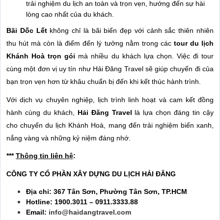
trải nghiệm du lịch an toàn và trọn vẹn, hướng đến sự hài
lòng cao nhất của du khách.
Bãi Dốc Lết
không chỉ là bãi biển đẹp với cảnh sắc thiên nhiên
thu hút mà còn là điểm đến lý tưởng nằm trong các
tour du lịch
Khánh Hoà trọn gói
mà nhiều du khách lựa chọn. Việc đi tour
cùng một đơn vị uy tín như Hải Đăng Travel sẽ giúp chuyến đi của
bạn trọn vẹn hơn từ khâu chuẩn bị đến khi kết thúc hành trình.
Với dịch vụ chuyên nghiệp, lịch trình linh hoạt và cam kết đồng
hành cùng du khách,
Hải Đăng Travel
là lựa chọn đáng tin cậy
cho chuyến du lịch Khánh Hoà, mang đến trải nghiệm biển xanh,
nắng vàng và những kỷ niệm đáng nhớ.
***
Thông tin liên hệ
:
CÔNG TY CỔ PHẦN XÂY DỰNG DU LỊCH HẢI ĐĂNG
Địa chỉ: 367 Tân Sơn, Phường Tân Sơn, TP.HCM
Hotline: 1900.3011 – 0911.3333.88
Email:
info@haidangtravel.com