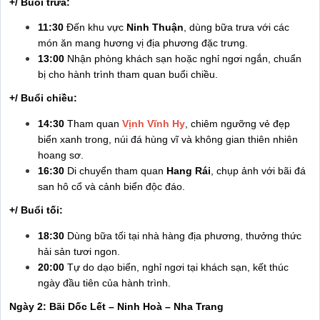
+/ Buổi trưa:
11:30
Đến khu vực
Ninh Thuận
, dùng bữa trưa với các
món ăn mang hương vị địa phương đặc trưng.
13:00
Nhận phòng khách sạn hoặc nghỉ ngơi ngắn, chuẩn
bị cho hành trình tham quan buổi chiều.
+/ Buổi chiều:
14:30
Tham quan
Vịnh Vĩnh Hy
, chiêm ngưỡng vẻ đẹp
biển xanh trong, núi đá hùng vĩ và không gian thiên nhiên
hoang sơ.
16:30
Di chuyển tham quan
Hang Rái
, chụp ảnh với bãi đá
san hô cổ và cảnh biển độc đáo.
+/ Buổi tối:
18:30
Dùng bữa tối tại nhà hàng địa phương, thưởng thức
hải sản tươi ngon.
20:00
Tự do dạo biển, nghỉ ngơi tại khách sạn, kết thúc
ngày đầu tiên của hành trình.
Ngày 2: Bãi Dốc Lết – Ninh Hoà – Nha Trang