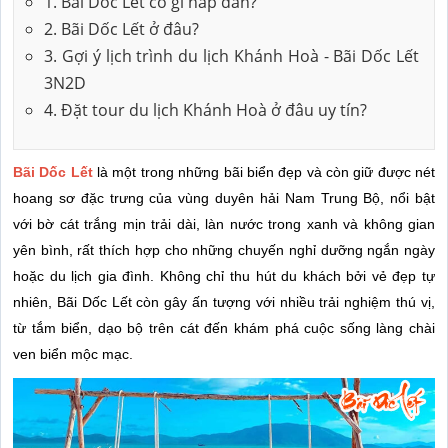
1. Bãi Dốc Lết có gì hấp dẫn?
2. Bãi Dốc Lết ở đâu?
3. Gợi ý lịch trình du lịch Khánh Hoà - Bãi Dốc Lết
3N2D
4. Đặt tour du lịch Khánh Hoà ở đâu uy tín?
Bãi Dốc Lết
là một trong những bãi biển đẹp và còn giữ được nét
hoang sơ đặc trưng của vùng duyên hải Nam Trung Bộ, nổi bật
với bờ cát trắng mịn trải dài, làn nước trong xanh và không gian
yên bình, rất thích hợp cho những chuyến nghỉ dưỡng ngắn ngày
hoặc du lịch gia đình. Không chỉ thu hút du khách bởi vẻ đẹp tự
nhiên, Bãi Dốc Lết còn gây ấn tượng với nhiều trải nghiệm thú vị,
từ tắm biển, dạo bộ trên cát đến khám phá cuộc sống làng chài
ven biển mộc mạc.