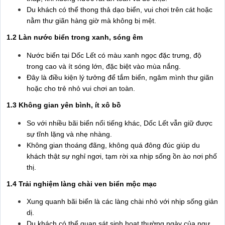
Du khách có thể thong thả dạo biển, vui chơi trên cát hoặc
nằm thư giãn hàng giờ mà không bị mệt.
1.2 Làn nước biển trong xanh, sóng êm
Nước biển tại Dốc Lết có màu xanh ngọc đặc trưng, độ
trong cao và ít sóng lớn, đặc biệt vào mùa nắng.
Đây là điều kiện lý tưởng để tắm biển, ngâm mình thư giãn
hoặc cho trẻ nhỏ vui chơi an toàn.
1.3 Không gian yên bình, ít xô bồ
So với nhiều bãi biển nổi tiếng khác, Dốc Lết vẫn giữ được
sự tĩnh lặng và nhẹ nhàng.
Không gian thoáng đãng, không quá đông đúc giúp du
khách thật sự nghỉ ngơi, tạm rời xa nhịp sống ồn ào nơi phố
thị.
1.4 Trải nghiệm làng chài ven biển mộc mạc
Xung quanh bãi biển là các làng chài nhỏ với nhịp sống giản
dị.
Du khách có thể quan sát sinh hoạt thường ngày của ngư