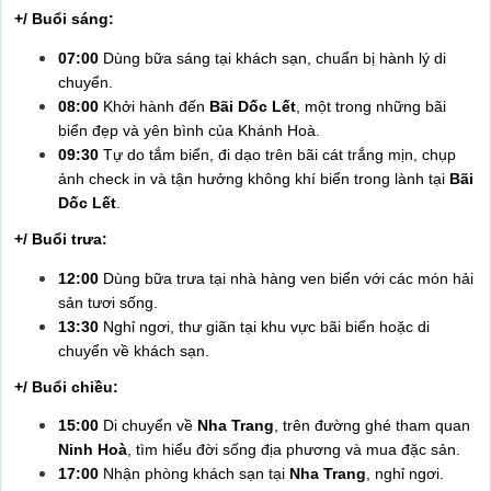
+/ Buổi sáng:
07:00
Dùng bữa sáng tại khách sạn, chuẩn bị hành lý di
chuyển.
08:00
Khởi hành đến
Bãi Dốc Lết
, một trong những bãi
biển đẹp và yên bình của Khánh Hoà.
09:30
Tự do tắm biển, đi dạo trên bãi cát trắng mịn, chụp
ảnh check in và tận hưởng không khí biển trong lành tại
Bãi
Dốc Lết
.
+/ Buổi trưa:
12:00
Dùng bữa trưa tại nhà hàng ven biển với các món hải
sản tươi sống.
13:30
Nghỉ ngơi, thư giãn tại khu vực bãi biển hoặc di
chuyển về khách sạn.
+/ Buổi chiều:
15:00
Di chuyển về
Nha Trang
, trên đường ghé tham quan
Ninh Hoà
, tìm hiểu đời sống địa phương và mua đặc sản.
17:00
Nhận phòng khách sạn tại
Nha Trang
, nghỉ ngơi.