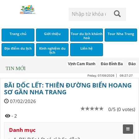
Trang chủ
Giới thiệu
Tour du lịch khánh
Tour Nha Trang
hoà
Địa điểm du lịch
Kinh nghiệm du
Liên hệ
lịch
Vịnh Cam Ranh
Đảo Bình Ba
Đảo Bình H
TIN MỚI
Friday, 07/08/2026
08:27:28
BÃI DỐC LẾT: THIÊN ĐƯỜNG BIỂN HOANG
SƠ GẦN NHA TRANG
07/02/2026
0/5 (0 votes)
- 2
Danh mục