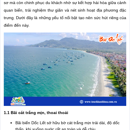
sơ mà còn chinh phục du khách nhờ sự kết hợp hài hòa giữa cảnh
quan biển, trải nghiệm thư giãn và nét sinh hoạt địa phương đặc
trưng. Dưới đây là những yếu tố nổi bật tạo nên sức hút riêng của
điểm đến này.
1.1 Bãi cát trắng mịn, thoai thoải
Bãi biển Dốc Lết sở hữu bờ cát trắng mịn trải dài, độ dốc
thấp, khi xuống nước rất an toàn và dễ chịu.