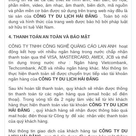
phần mềm, video, âm nhạc, âm thanh, biên dịch, mã nguồn
và phần mền cơ bản được sử dụng trên trang web này đều là
tài sản của
CÔNG TY DU LỊCH HẢI ĐĂNG
. Toàn bộ nội
dung và hình thức của trang web được bảo hộ bởi pháp luật
sở hữu trí tuệ Việt Nam.
4. THANH TOÁN AN TOÀN VÀ BẢO MẬT
CÔNG TY TNHH CÔNG NGHỆ QUẢNG CÁO LAN ANH hoạt
động kết hợp với nhiều ngân hàng trong nước chấp nhận
thanh toán qua thể VISA, MASTERCARD, AMEX, JCB và thể
tín dụng trong nước như : Ngân hàng Vietcombank,
Techcombank, ACB và nhiều ngân hàng khác. Mọi thông tin
thực hiện thanh toán sẽ được chuyển trực tiếp vào tài khoản
ngân hàng của
CÔNG TY DU LỊCH HẢI ĐĂNG
Sau khi hoàn tất thanh toán, quy khách sẽ nhân được thông
tin thanh toán từ các ngân hàng qua (email hoặc số điện
thoại). Trong vòng tối đa 2 ngày làm việc kể từ khi khách
hàng thực hiện thanh toán vào tài khoản
CÔNG TY DU LỊCH
HẢI ĐĂNG
, quý khách hàng sẽ nhận được thông báo quá
mail hoặc điện thoại từ Công ty để xác nhận việc thanh toán
của quý khách hàng.
Mọi thông tin giao dịch của khách hàng tại
CÔNG TY DU