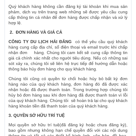
Quý khách hàng không cần đăng ký tài khoản khi mua sản
phảm, dịch vụ trên trang web những sẽ được yêu cầu cung
cấp thông tin cá nhân để đơn hàng được chấp nhận và xử lý
hợp lệ.
2. ĐƠN HÀNG VÀ GIÁ CẢ
CÔNG TY DU LỊCH HẢI ĐĂNG
có thể yêu cầu quý khách
hàng cung cấp địa chỉ, số điện thoại và email trước khi chấp
nhận đơn hàng. Chúng tôi cam kết sẽ cung cấp thông tin
giá cả chính xác nhất cho người tiêu dùng. Nếu có những sai
sót xảy ra, chúng tôi sẽ liên hệ trực tiếp để hướng dẫn hoặc
thông báo hủy đơn hàng cho quy khách hàng.
Chúng tôi cũng có quyền từ chối hoặc hủy bỏ bất kỳ đơn
hàng nào của quý khách hàng, đơn hàng đó đã được xác
nhận hoặc đã được thanh toán. Trong trường hợp chúng tôi
hủy bỏ đơn hàng sau khi đơn hàng đã được thanh toán vì lỗi
của quý khách hàng. Chúng tôi sẽ hoàn trả lại cho quý khách
hàng khoản tiền đã thanh toán của quý khách hàng.
3. QUYỀN SỞ HỮU TRÍ TUỆ
Mọi quyền sở hữu trí tuệ(đã đăng ký hoặc chưa đăng ký),
bao gồm nhưng không hạn chế quyền đối với các nội dung
thông tin và tất cả các thiết kể hình ảnh, văn bản, đồ họa,