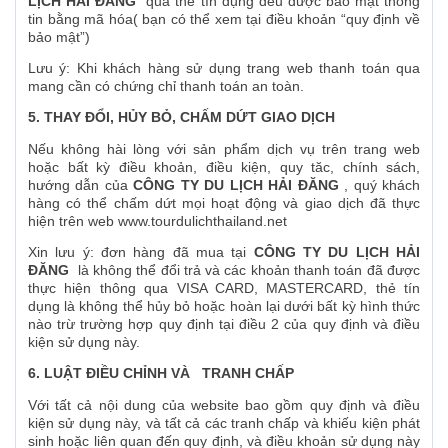
LỊCH HẢI ĐĂNG
qua thẻ tín dụng đều được bảo mật thông
tin bằng mã hóa( bạn có thể xem tại điều khoản “quy định về
bảo mật”)
Lưu ý: Khi khách hàng sử dụng trang web thanh toán qua
mang cần có chứng chỉ thanh toán an toàn.
5. THAY ĐỔI, HỦY BỎ, CHẤM DỨT GIAO DỊCH
Nếu không hài lòng với sản phẩm dịch vụ trên trang web
hoặc bất kỳ điều khoản, điều kiện, quy tăc, chính sách,
hướng dẫn của
CÔNG TY DU LỊCH HẢI ĐĂNG
, quý khách
hàng có thể chấm dứt mọi hoạt động và giao dịch đã thực
hiện trên web www.tourdulichthailand.net
Xin lưu ý: đơn hàng đã mua tại
CÔNG TY DU LỊCH HẢI
ĐĂNG
là không thể đổi trả và các khoản thanh toán đã được
thực hiện thông qua VISA CARD, MASTERCARD, thẻ tín
dụng là không thể hủy bỏ hoặc hoàn lại dưới bất kỳ hình thức
nào trừ trường hợp quy định tại điều 2 của quy định và điều
kiện sử dụng này.
6. LUẬT ĐIỀU CHỈNH VÀ TRANH CHẤP
Với tất cả nội dung của website bao gồm quy định và điều
kiện sử dụng này, và tất cả các tranh chấp và khiếu kiện phát
sinh hoặc liên quan đến quy định, và điều khoản sử dụng này