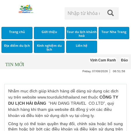
Trang chủ
Giới thiệu
Tour du lịch khánh
Tour Nha Trang
hoà
Địa điểm du lịch
Kinh nghiệm du
Liên hệ
lịch
Vịnh Cam Ranh
Đảo Bì
TIN MỚI
Friday, 07/08/2026
06:51:58
Nhằm mục đích giúp khách hàng dễ dàng sử dụng các dịch
vụ trên website www.tourdulichthailand.net thuộc
CÔNG TY
DU LỊCH HẢI ĐĂNG
”HAI DANG TRAVEL CO.LTD”, quý
khách hàng khi tham gia website đã đồng ý với các điều
khoản và điều kiện sử dụng dịch vụ tại công ty.
Công ty có thể toàn quyền thay đổi, chỉnh sửa hoặc bổ sung
thêm hoặc bở bớt các điều khoản và điều kiện sử dụng trên