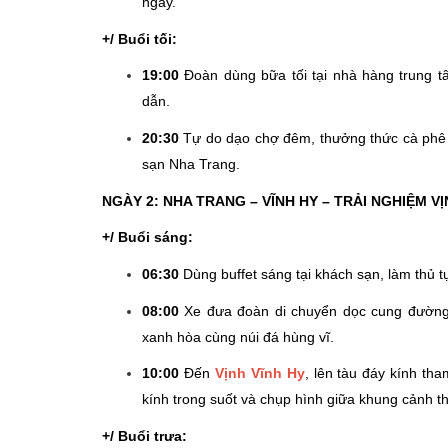
ngày.
+/ Buổi tối:
19:00
Đoàn dùng bữa tối tại nhà hàng trung 
dẫn.
20:30
Tự do dạo chợ đêm, thưởng thức cà phê 
sạn Nha Trang.
NGÀY 2: NHA TRANG – VĨNH HY – TRẢI NGHIỆM VỊ
+/ Buổi sáng:
06:30
Dùng buffet sáng tại khách sạn, làm thủ t
08:00
Xe đưa đoàn di chuyển dọc cung đường
xanh hòa cùng núi đá hùng vĩ.
10:00
Đến
Vịnh Vĩnh Hy
, lên tàu đáy kính t
kính trong suốt và chụp hình giữa khung cảnh t
+/ Buổi trưa: