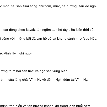
các món hải sản tươi sống như tôm, mực, cá nướng, sau đó nghỉ
hoạt động chèo kayak, lặn ngắm san hô tùy điều kiện thời tiết.
ổi tiếng với những bãi đá san hô cổ và khung cảnh như “sao Hỏa
c Vĩnh Hy, nghỉ ngơi.
ưởng thức hải sản tươi và đặc sản vùng biển.
bình của làng chài Vĩnh Hy về đêm. Nghỉ đêm tại Vĩnh Hy.
inh trên biển và tận hưởng không khí trong lành buổi sớm.