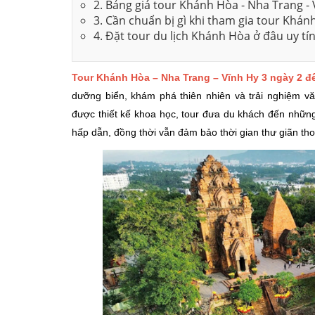
2. Bảng giá tour Khánh Hòa - Nha Trang -
3. Cần chuẩn bị gì khi tham gia tour Khá
4. Đặt tour du lịch Khánh Hòa ở đâu uy tí
Tour Khánh Hòa – Nha Trang – Vĩnh Hy 3 ngày 2 
dưỡng biển, khám phá thiên nhiên và trải nghiệm vă
được thiết kế khoa học, tour đưa du khách đến những
hấp dẫn, đồng thời vẫn đảm bảo thời gian thư giãn th