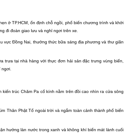
hẹn ở TP.HCM, ổn định chỗ ngồi, phổ biến chương trình và khởi
g đi đoàn giao lưu và nghỉ ngơi trên xe.
u vực Đồng Nai, thưởng thức bữa sáng địa phương và thư giãn
a trưa tại nhà hàng với thực đơn hải sản đặc trưng vùng biển,
 ngơi.
nh kiến trúc Chăm Pa cổ kính nằm trên đồi cao nhìn ra cửa sông
Kim Thân Phật Tổ ngoài trời và ngắm toàn cảnh thành phố biển
 tận hưởng làn nước trong xanh và không khí biển mát lành cuối