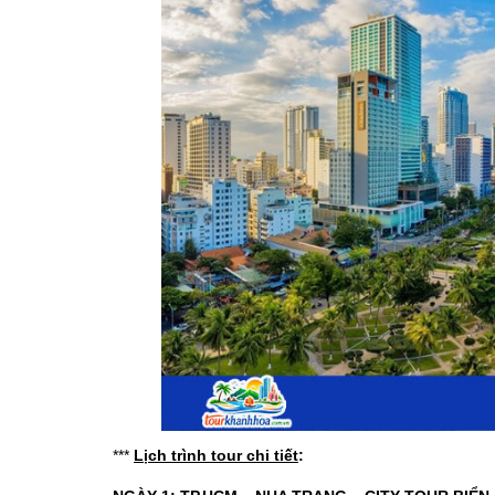
***
Lịch trình tour chi tiết
: