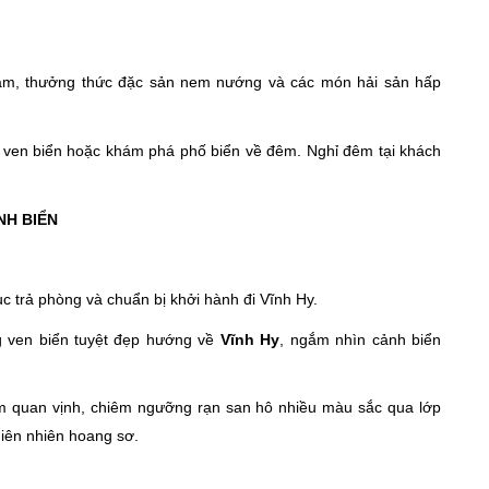
tâm, thưởng thức đặc sản nem nướng và các món hải sản hấp
ven biển hoặc khám phá phố biển về đêm. Nghỉ đêm tại khách
NH BIỂN
ục trả phòng và chuẩn bị khởi hành đi Vĩnh Hy.
 ven biển tuyệt đẹp hướng về
Vĩnh Hy
, ngắm nhìn cảnh biển
ham quan vịnh, chiêm ngưỡng rạn san hô nhiều màu sắc qua lớp
hiên nhiên hoang sơ.