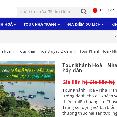
0911222
NH HOÀ
TOUR NHA TRANG
ĐỊA ĐIỂM DU LỊCH
KI
Vịnh Ca
nh hoà
Tour khánh hoà 3 ngày 2 đêm
Tour Khánh Hòa - Nh
Tour Khánh Hoà – Nha 
hấp dẫn
Giá liên hệ
Giá liên hệ
Tour Khánh Hoà – Nha Trang
tưởng dành cho du khách y
thiên nhiên hoang sơ. Chu
Trang sôi động với bãi biển
thưởng thức hải sản tươi n