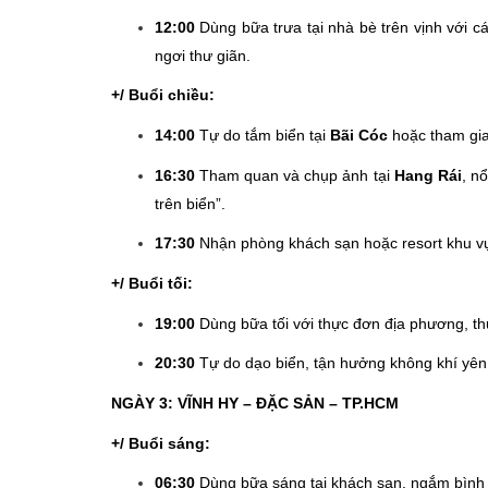
12:00
Dùng bữa trưa tại nhà bè trên vịnh với 
ngơi thư giãn.
+/ Buổi chiều:
14:00
Tự do tắm biển tại
Bãi Cóc
hoặc tham gia 
16:30
Tham quan và chụp ảnh tại
Hang Rái
, n
trên biển”.
17:30
Nhận phòng khách sạn hoặc resort khu vự
+/ Buổi tối:
19:00
Dùng bữa tối với thực đơn địa phương, th
20:30
Tự do dạo biển, tận hưởng không khí yên 
NGÀY 3: VĨNH HY – ĐẶC SẢN – TP.HCM
+/ Buổi sáng:
06:30
Dùng bữa sáng tại khách sạn, ngắm bình m