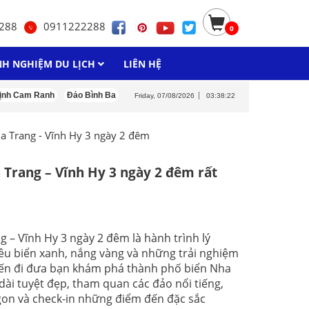
288
0911222288
0
NH NGHIỆM DU LỊCH
LIÊN HỆ
m Ranh
Đảo Bình Ba
Đảo Bình Hưng
Đảo Bình Tiên
Bãi Dốc Lết
Friday, 07/08/2026
03:38:23
a Trang - Vĩnh Hy 3 ngày 2 đêm
Trang – Vĩnh Hy 3 ngày 2 đêm rất
 – Vĩnh Hy 3 ngày 2 đêm là hành trình lý
êu biển xanh, nắng vàng và những trải nghiệm
yến đi đưa bạn khám phá thành phố biển Nha
 dài tuyệt đẹp, tham quan các đảo nổi tiếng,
gon và check-in những điểm đến đặc sắc