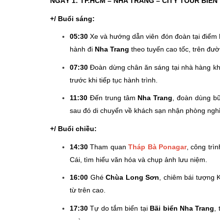
NGÀY 1: TP.HCM – NHA TRANG – CITY TOUR BIỂN
+/
Buổi sáng:
05:30
Xe và hướng dẫn viên đón đoàn tại điểm 
hành đi
Nha Trang
theo tuyến cao tốc, trên đườn
07:30
Đoàn dừng chân ăn sáng tại nhà hàng kh
trước khi tiếp tục hành trình.
11:30
Đến trung tâm
Nha Trang
, đoàn dùng bữ
sau đó di chuyển về khách sạn nhận phòng nghỉ
+/ Buổi chiều:
14:30
Tham quan
Tháp Bà Ponagar
, công trì
Cái, tìm hiểu văn hóa và chụp ảnh lưu niệm.
16:00
Ghé
Chùa Long Sơn
, chiêm bái tượng 
từ trên cao.
17:30
Tự do tắm biển tại
Bãi biển Nha Trang
,