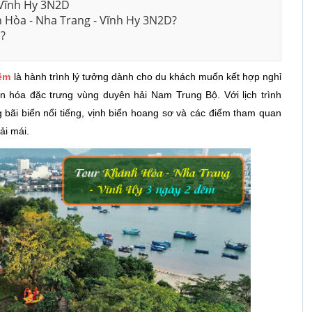
 Vĩnh Hy 3N2D
nh Hòa - Nha Trang - Vĩnh Hy 3N2D?
n?
đêm
là hành trình lý tưởng dành cho du khách muốn kết hợp nghỉ
n hóa đặc trưng vùng duyên hải Nam Trung Bộ. Với lịch trình
 bãi biển nổi tiếng, vịnh biển hoang sơ và các điểm tham quan
oải mái.